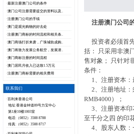
·
最新注册澳门公司的条件
·
澳门公司注册需要提交的资料以及..
·
注册澳门公司的手续
注册澳门公司的
·
澳门是观光购物的好去处
·
注册澳门商标的时间流程和相关条..
投资者必须首先
·
澳门商场打折来袭，广珠城轨成购..
括： 只采用非澳
·
澳门将致力发展公务航空，发展潜..
·
澳门商标注册的时间流程
售对象； 只针对
·
澳门居民月收入已达致1.5万元
条件：
·
注册澳门商标需要的相关费用
1、注册资本：最
2、注册地址：
联系我们
RMB4000）；
·百利来香港公司
地址:香港金钟道89号力宝中心
3、注册资本印
第1座10楼1003室
至千分之四 的印
电话:（0852）3588 8788
传真:（0852）3588 8717
4、股东人数：一
·百利来深圳公司